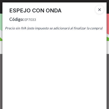
Ingresar a la Tienda
ESPEJO CON ONDA
Código
:
PUNTOS DE VENTA
EP7033
Precio sin IVA (este impuesto se adicionará al finalizar la compra)
CÓMO COMPRAR
CONTACTO
Menú
Lista vacía