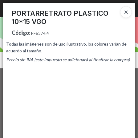
Ingresar a la Tienda
PORTARRETRATO PLASTICO
10*15 VGO
PUNTOS DE VENTA
Código
:
PF6374.4
CÓMO COMPRAR
Todas las imágenes son de uso ilustrativo, los colores varían de
acuerdo al tamaño.
CONTACTO
Precio sin IVA (este impuesto se adicionará al finalizar la compra)
Menú
Lista vacía