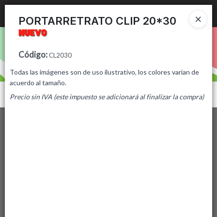
Ingresar a la Tienda
PORTARRETRATO CLIP 20*30
PUNTOS DE VENTA
Código
:
CL2030
CÓMO COMPRAR
Todas las imágenes son de uso ilustrativo, los colores varían de
acuerdo al tamaño.
CONTACTO
Menú
Precio sin IVA (este impuesto se adicionará al finalizar la compra)
Lista vacía