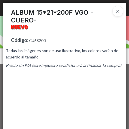
Ingresar a la Tienda
ALBUM 15*21*200F VGO -
CUERO-
PUNTOS DE VENTA
CÓMO COMPRAR
Código
:
CU68200
Todas las imágenes son de uso ilustrativo, los colores varían de
CONTACTO
Menú
acuerdo al tamaño.
Precio sin IVA (este impuesto se adicionará al finalizar la compra)
Lista vacía