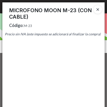
Ingresar a la Tienda
MICROFONO MOON M-23 (CON
CABLE)
PUNTOS DE VENTA
Código
:
M-23
CÓMO COMPRAR
Precio sin IVA (este impuesto se adicionará al finalizar la compra)
CONTACTO
Menú
Lista vacía