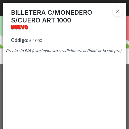
Ingresar a la Tienda
BILLETERA C/MONEDERO
S/CUERO ART.1000
PUNTOS DE VENTA
CÓMO COMPRAR
Código
:
5-1000
Precio sin IVA (este impuesto se adicionará al finalizar la compra)
CONTACTO
Menú
Lista vacía