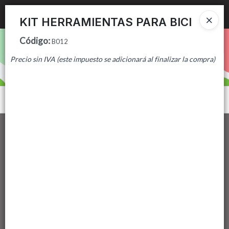
Ingresar a la Tienda
KIT HERRAMIENTAS PARA BICI
Código
:
PUNTOS DE VENTA
B012
Precio sin IVA (este impuesto se adicionará al finalizar la compra)
CÓMO COMPRAR
CONTACTO
Menú
Lista vacía