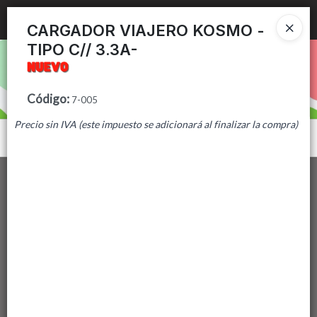
Ingresar a la Tienda
CARGADOR VIAJERO KOSMO -
TIPO C// 3.3A-
PUNTOS DE VENTA
CÓMO COMPRAR
Código
:
7-005
Precio sin IVA (este impuesto se adicionará al finalizar la compra)
CONTACTO
Menú
Lista vacía