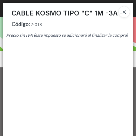
Ingresar a la Tienda
CABLE KOSMO TIPO "C" 1M -3A -
Código
:
PUNTOS DE VENTA
7-018
Precio sin IVA (este impuesto se adicionará al finalizar la compra)
CÓMO COMPRAR
CONTACTO
Menú
Lista vacía