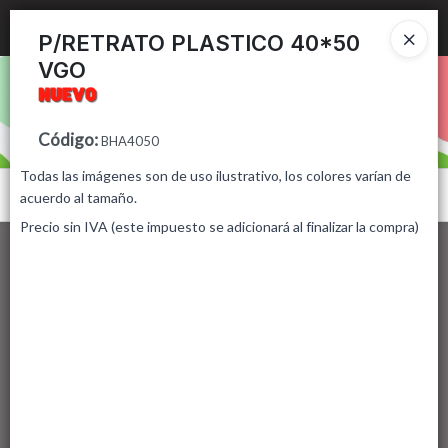
Ingresar a la Tienda
P/RETRATO PLASTICO 40*50
VGO
PUNTOS DE VENTA
CÓMO COMPRAR
Código
:
BHA4050
Todas las imágenes son de uso ilustrativo, los colores varían de
CONTACTO
Menú
acuerdo al tamaño.
Precio sin IVA (este impuesto se adicionará al finalizar la compra)
Lista vacía