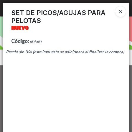
Ingresar a la Tienda
SET DE PICOS/AGUJAS PARA
PELOTAS
PUNTOS DE VENTA
CÓMO COMPRAR
Código
:
60660
Precio sin IVA (este impuesto se adicionará al finalizar la compra)
CONTACTO
Menú
Lista vacía