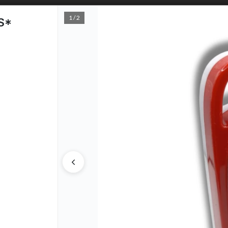
1 / 2
S*
PUNTOS D