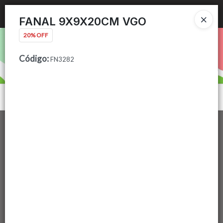
Ingresar a la Tienda
FANAL 9X9X20CM VGO
20% OFF
PUNTOS DE VENTA
Código
:
FN3282
CÓMO COMPRAR
CONTACTO
Menú
Lista vacía