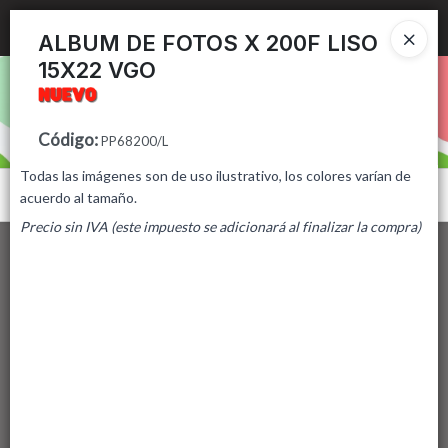
Ingresar a la Tienda
ALBUM DE FOTOS X 200F LISO
15X22 VGO
PUNTOS DE VENTA
CÓMO COMPRAR
Código
:
PP68200/L
Todas las imágenes son de uso ilustrativo, los colores varían de
CONTACTO
Menú
acuerdo al tamaño.
Precio sin IVA (este impuesto se adicionará al finalizar la compra)
Lista vacía