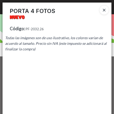
Ingresar a la Tienda
PORTA 4 FOTOS
PUNTOS DE VENTA
Código
:
PF-2032.26
CÓMO COMPRAR
Todas las imágenes son de uso ilustrativo, los colores varían de
acuerdo al tamaño. Precio sin IVA (este impuesto se adicionará al
CONTACTO
finalizar la compra)
Menú
Lista vacía