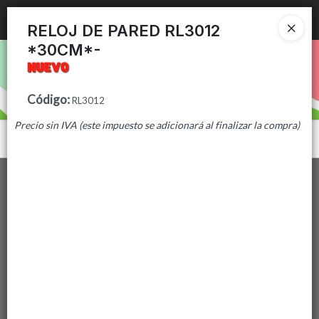
Ingresar a la Tienda
RELOJ DE PARED RL3012
*30CM*-
PUNTOS DE VENTA
CÓMO COMPRAR
Código
:
RL3012
Precio sin IVA (este impuesto se adicionará al finalizar la compra)
CONTACTO
Menú
Lista vacía