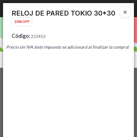
Ingresar a la Tienda
RELOJ DE PARED TOKIO 30*30
20% OFF
PUNTOS DE VENTA
Código
:
222452
CÓMO COMPRAR
Precio sin IVA (este impuesto se adicionará al finalizar la compra)
CONTACTO
Menú
Lista vacía