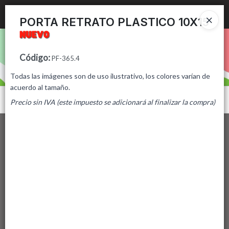
Ingresar a la Tienda
PORTA RETRATO PLASTICO 10X15
PUNTOS DE VENTA
Código
:
PF-365.4
CÓMO COMPRAR
Todas las imágenes son de uso ilustrativo, los colores varían de
acuerdo al tamaño.
CONTACTO
Menú
Precio sin IVA (este impuesto se adicionará al finalizar la compra)
Lista vacía