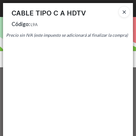
Ingresar a la Tienda
CABLE TIPO C A HDTV
Código
:
PUNTOS DE VENTA
L9A
Precio sin IVA (este impuesto se adicionará al finalizar la compra)
CÓMO COMPRAR
CONTACTO
Menú
Lista vacía