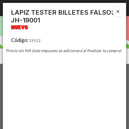
Ingresar a la Tienda
LAPIZ TESTER BILLETES FALSOS
JH-19001
PUNTOS DE VENTA
CÓMO COMPRAR
Código
:
19512
Precio sin IVA (este impuesto se adicionará al finalizar la compra)
CONTACTO
Menú
Lista vacía