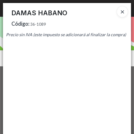
Ingresar a la Tienda
DAMAS HABANO
Código
:
PUNTOS DE VENTA
36-1089
Precio sin IVA (este impuesto se adicionará al finalizar la compra)
CÓMO COMPRAR
CONTACTO
Menú
Lista vacía