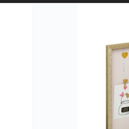
2
PUNTOS D