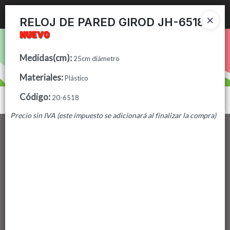
Ingresar a la Tienda
RELOJ DE PARED GIROD JH-6518
PUNTOS DE VENTA
Medidas(cm)
:
25cm diámetro
CÓMO COMPRAR
Materiales
:
Plástico
CONTACTO
Código
:
20-6518
Menú
Precio sin IVA (este impuesto se adicionará al finalizar la compra)
Lista vacía