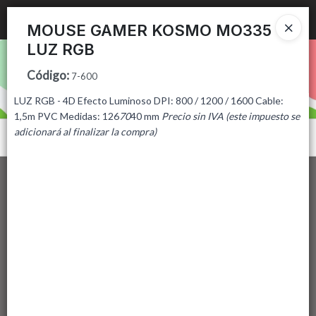
Ingresar a la Tienda
MOUSE GAMER KOSMO MO335
LUZ RGB
PUNTOS DE VENTA
Código
:
7-600
CÓMO COMPRAR
LUZ RGB - 4D Efecto Luminoso DPI: 800 / 1200 / 1600 Cable:
1,5m PVC Medidas: 126
70
40 mm
Precio sin IVA (este impuesto se
CONTACTO
adicionará al finalizar la compra)
Menú
Lista vacía