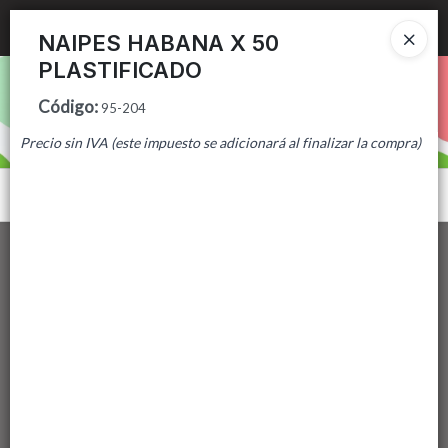
Ingresar a la Tienda
NAIPES HABANA X 50
PLASTIFICADO
PUNTOS DE VENTA
Código
:
95-204
CÓMO COMPRAR
Precio sin IVA (este impuesto se adicionará al finalizar la compra)
CONTACTO
Menú
Lista vacía