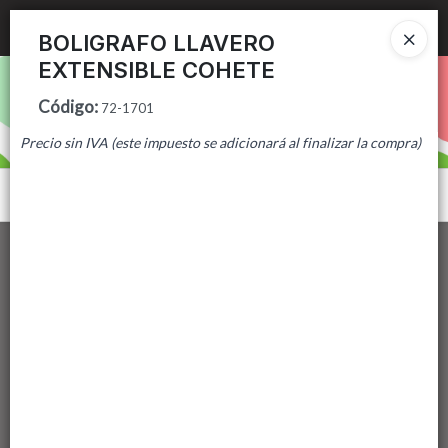
Ingresar a la Tienda
BOLIGRAFO LLAVERO
EXTENSIBLE COHETE
PUNTOS DE VENTA
Código
:
72-1701
CÓMO COMPRAR
Precio sin IVA (este impuesto se adicionará al finalizar la compra)
CONTACTO
Menú
Lista vacía