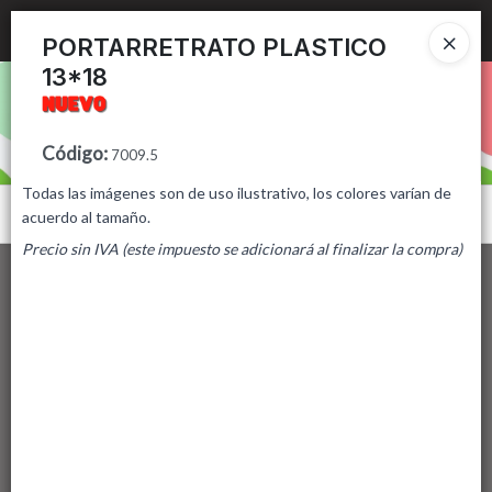
Ingresar a la Tienda
PORTARRETRATO PLASTICO
13*18
PUNTOS DE VENTA
CÓMO COMPRAR
Código
:
7009.5
Todas las imágenes son de uso ilustrativo, los colores varían de
CONTACTO
Menú
acuerdo al tamaño.
Precio sin IVA (este impuesto se adicionará al finalizar la compra)
Lista vacía