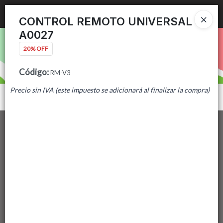
Ingresar a la Tienda
CONTROL REMOTO UNIVERSAL
A0027
PUNTOS DE VENTA
20% OFF
CÓMO COMPRAR
Código
:
RM-V3
Precio sin IVA (este impuesto se adicionará al finalizar la compra)
CONTACTO
Menú
Lista vacía