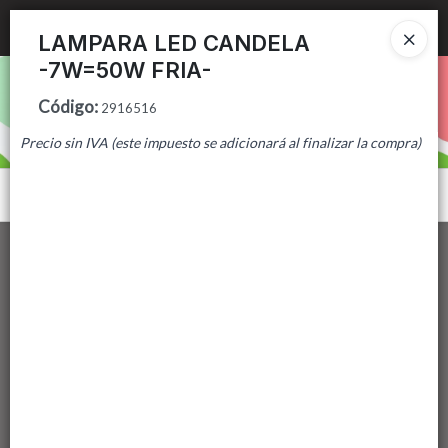
Ingresar a la Tienda
LAMPARA LED CANDELA
-7W=50W FRIA-
PUNTOS DE VENTA
Código
:
2916516
CÓMO COMPRAR
Precio sin IVA (este impuesto se adicionará al finalizar la compra)
CONTACTO
Menú
Lista vacía