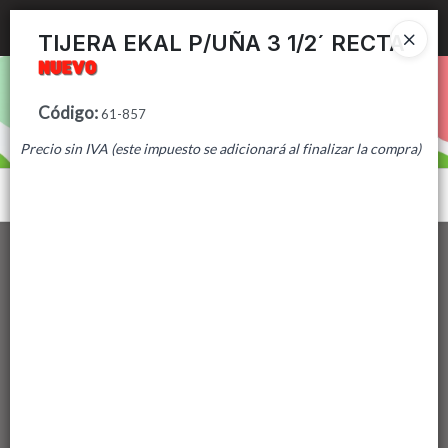
Ingresar a la Tienda
TIJERA EKAL P/UÑA 3 1/2´ RECTA
PUNTOS DE VENTA
Código
:
61-857
CÓMO COMPRAR
Precio sin IVA (este impuesto se adicionará al finalizar la compra)
CONTACTO
Menú
Lista vacía