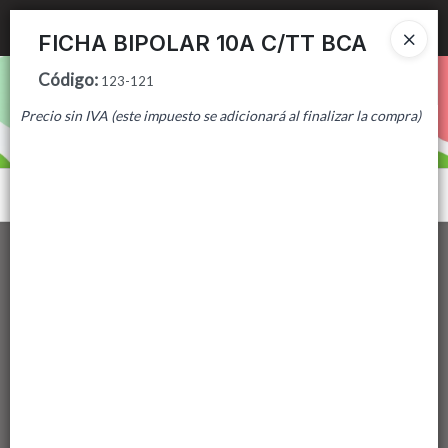
Ingresar a la Tienda
FICHA BIPOLAR 10A C/TT BCA
Código
:
PUNTOS DE VENTA
123-121
Precio sin IVA (este impuesto se adicionará al finalizar la compra)
CÓMO COMPRAR
CONTACTO
Menú
Lista vacía