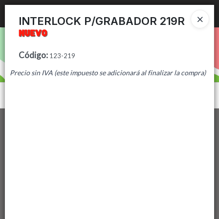
Ingresar a la Tienda
INTERLOCK P/GRABADOR 219R
PUNTOS DE VENTA
Código
:
123-219
CÓMO COMPRAR
Precio sin IVA (este impuesto se adicionará al finalizar la compra)
CONTACTO
Menú
Lista vacía