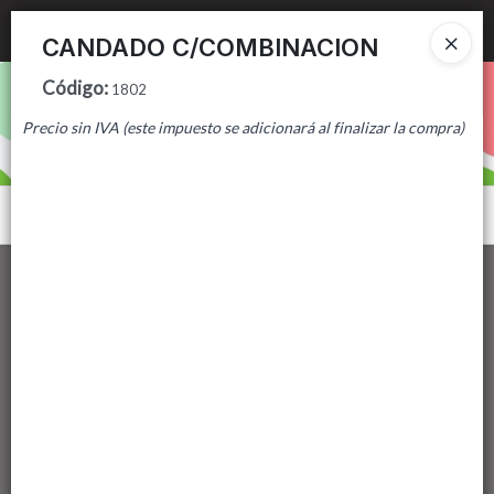
Ingresar a la Tienda
CANDADO C/COMBINACION
Código
:
PUNTOS DE VENTA
1802
Precio sin IVA (este impuesto se adicionará al finalizar la compra)
CÓMO COMPRAR
CONTACTO
Menú
Lista vacía