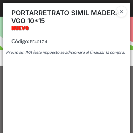
Ingresar a la Tienda
PORTARRETRATO SIMIL MADERA
VGO 10*15
PUNTOS DE VENTA
CÓMO COMPRAR
Código
:
PF4017.4
Precio sin IVA (este impuesto se adicionará al finalizar la compra)
CONTACTO
Menú
Lista vacía