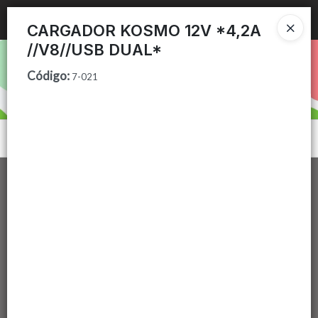
Ingresar a la Tienda
CARGADOR KOSMO 12V *4,2A
//V8//USB DUAL*
PUNTOS DE VENTA
Código
:
7-021
CÓMO COMPRAR
CONTACTO
Menú
Lista vacía