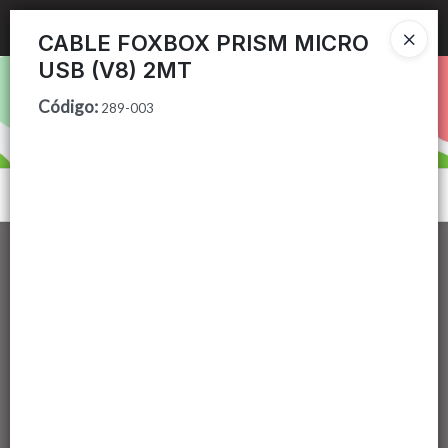
Ingresar a la Tienda
CABLE FOXBOX PRISM MICRO
USB (V8) 2MT
PUNTOS DE VENTA
Código
:
289-003
CÓMO COMPRAR
CONTACTO
Menú
Lista vacía