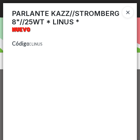
Ingresar a la Tienda
PARLANTE KAZZ//STROMBERG
8"//25WT * LINUS *
PUNTOS DE VENTA
CÓMO COMPRAR
Código
:
LINUS
CONTACTO
Menú
Lista vacía