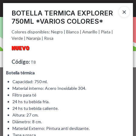
Colores disponibles: Negro | Blanco | Amarillo | Plata | Verde |
Naranja | Rosa
Ingresar a la Tienda
BOTELLA TERMICA EXPLORER
750ML *VARIOS COLORES*
PUNTOS DE VENTA
Colores disponibles: Negro | Blanco | Amarillo | Plata |
Verde | Naranja | Rosa
CÓMO COMPRAR
CONTACTO
Menú
Código
:
T8
Colores disponibles: Negro | Blanco | Amarillo | Plata | Verde | Naranja |
Botella térmica
Rosa
Capacidad: 750 ml.
Material interno: Acero Inoxidable 304.
Filtro para té
Lista vacía
24 hs tu bebida fria.
24 hs tu bebida caliente.
Altura: 27 cm.
Diámetro: 8 cm.
Material Externo: Pintura anti deslizante.
Tapa a rosca.