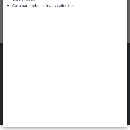
Apta para bebidas frías y calientes.
FOB MAYORISTA
©
2026
Defensa de las y los consumidores. Para reclamos
ingresá acá.
Botón de arrepentimiento
FILTROS
Hecho con ❤️por VentasxMayor
143 Pasaje Huespe