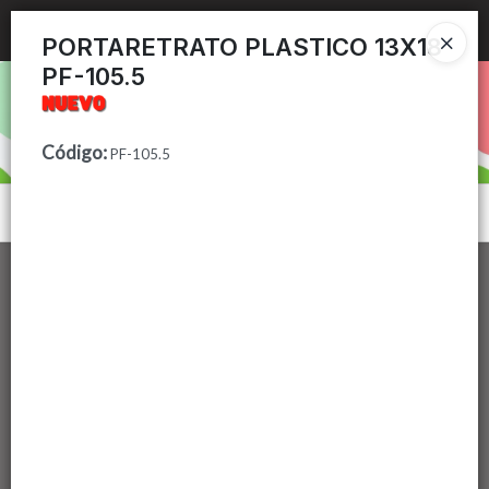
Ingresar a la Tienda
PORTARETRATO PLASTICO 13X18
PF-105.5
PUNTOS DE VENTA
CÓMO COMPRAR
Código
:
PF-105.5
CONTACTO
Menú
Lista vacía