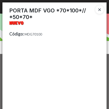
Ingresar a la Tienda
PORTA MDF VGO *70*100*//
*50*70*
PUNTOS DE VENTA
CÓMO COMPRAR
Código
:
MDG70100
CONTACTO
Menú
Lista vacía