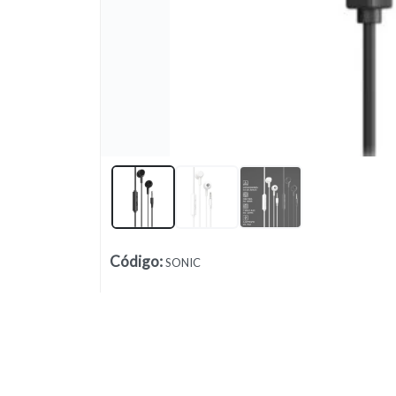
Lista vacía
Código
:
SONIC