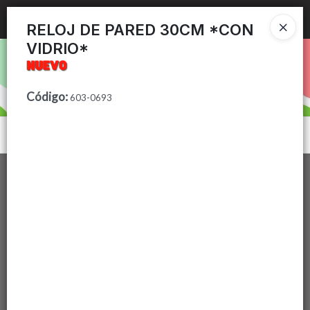
Ingresar a la Tienda
RELOJ DE PARED 30CM *CON
VIDRIO*
PUNTOS DE VENTA
CÓMO COMPRAR
Código
:
603-0693
CONTACTO
Menú
Lista vacía