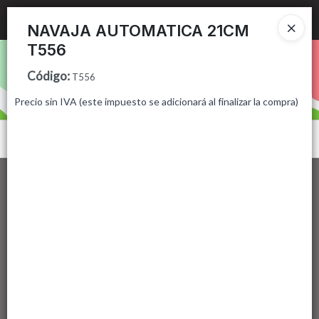
Ingresar a la Tienda
NAVAJA AUTOMATICA 21CM
T556
PUNTOS DE VENTA
Código
:
T556
CÓMO COMPRAR
Precio sin IVA (este impuesto se adicionará al finalizar la compra)
CONTACTO
Menú
Lista vacía