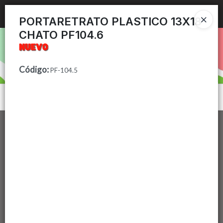
Ingresar a la Tienda
PORTARETRATO PLASTICO 13X18
CHATO PF104.6
PUNTOS DE VENTA
CÓMO COMPRAR
Código
:
PF-104.5
CONTACTO
Menú
Lista vacía