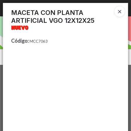
Ingresar a la Tienda
MACETA CON PLANTA
ARTIFICIAL VGO 12X12X25
PUNTOS DE VENTA
CÓMO COMPRAR
Código
:
MCC7063
CONTACTO
Menú
Lista vacía