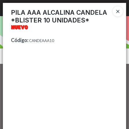
Ingresar a la Tienda
PILA AAA ALCALINA CANDELA
*BLISTER 10 UNIDADES*
PUNTOS DE VENTA
CÓMO COMPRAR
Código
:
CANDEAAA10
CONTACTO
Menú
Lista vacía