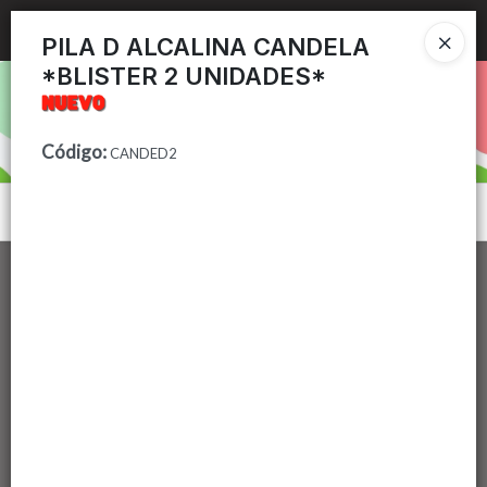
Ingresar a la Tienda
PILA D ALCALINA CANDELA
*BLISTER 2 UNIDADES*
PUNTOS DE VENTA
CÓMO COMPRAR
Código
:
CANDED2
CONTACTO
Menú
Lista vacía