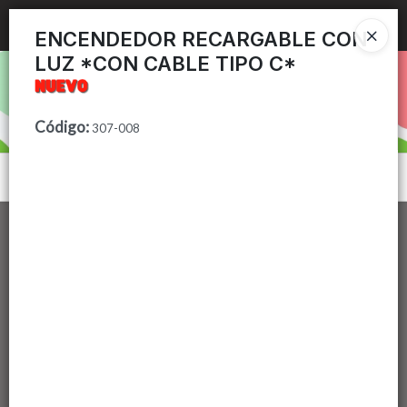
Ingresar a la Tienda
ENCENDEDOR RECARGABLE CON
LUZ *CON CABLE TIPO C*
PUNTOS DE VENTA
CÓMO COMPRAR
Código
:
307-008
CONTACTO
Menú
Lista vacía