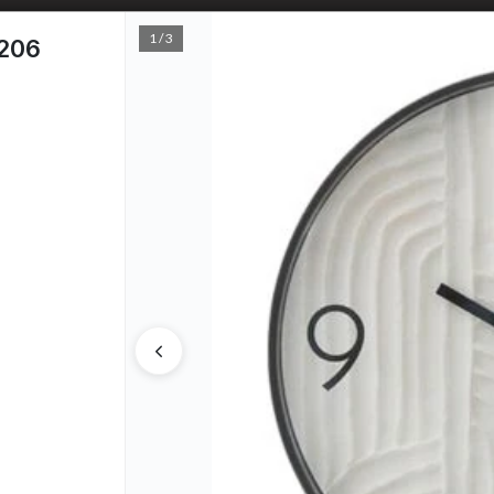
1 / 3
206
PUNTOS D