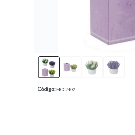
Lista vacía
Código
:
MCC2402